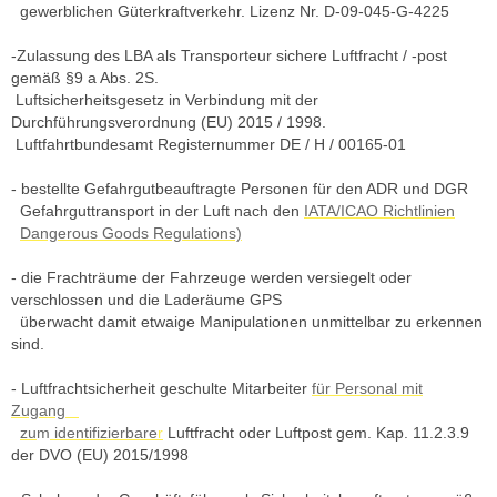
gewerblichen Güterkraftverkehr. Lizenz Nr. D-09-045-G-4225
-Zulassung des LBA als Transporteur sichere Luftfracht / -post
gemäß §9 a Abs. 2S.
Luftsicherheitsgesetz in Verbindung mit der
Durchführungsverordnung (EU) 2015 / 1998.
Luftfahrtbundesamt Registernummer DE / H / 00165-01
- bestellte Gefahrgutbeauftragte Personen für den ADR und DGR
Gefahrguttransport in der Luft nach den
IATA/ICAO Richtlinien
Dangerous Goods Regulations)
-
die Frachträume der Fahrzeuge werden versiegelt oder
verschlossen und die Laderäume GPS
überwacht damit etwaige Manipulationen unmittelbar zu erkennen
sind.
- Luftfrachtsicherheit geschulte Mitarbeiter
für Personal mit
Zugang
zu
m
identifizierbare
r
Luftfracht oder Luftpost gem. Kap. 11.2.3.9
der DVO (EU) 2015/1998